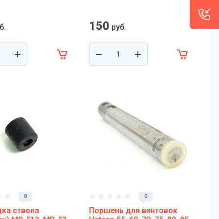
150
б.
руб.
0
0
ка ствола
Поршень для винтовок