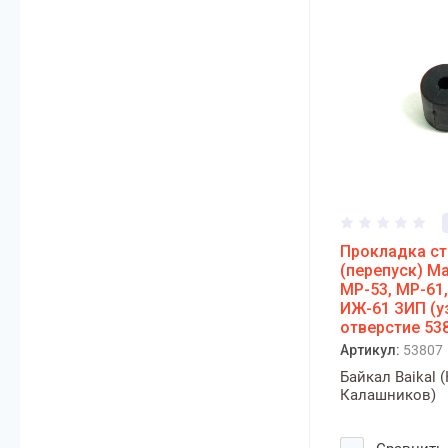
Прокладка ст
(перепуск) М
МР-53, МР-61,
ИЖ-61 ЗИП (у
отверстие 53
Артикул:
53807
Байкал Baikal 
Калашников)