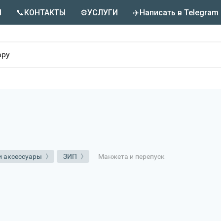
М
📞КОНТАКТЫ
⚙️УСЛУГИ
✈️Написать в Telegram
Манжета и перепуск
и аксессуары
ЗИП