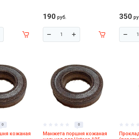
190
350
руб.
ру
0
0
шня кожаная
Манжета поршня кожаная
Проклад