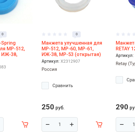
0
0
-Spring
Манжета улучшенная для
Манжета
ля МР-512,
МР-512, МР-60, МР-61,
RETAY 1
 ИЖ-38,
ИЖ-38, МР-53 (открытая)
Артикул:
Артикул:
X2312907
Retay (Т
083
Россия
Сра
Сравнить
250
290
руб.
ру