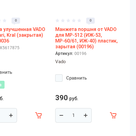
0
0
а улучшенная VADO
Манжета поршня от VADO
ri, Kral (закрытая)
для МР-512 (ИЖ-53,
0036
МР-60/61, ИЖ-40) пластик,
зарытая (00196)
X5617875
Артикул:
00196
Vado
внить
Сравнить
а
390
б.
руб.