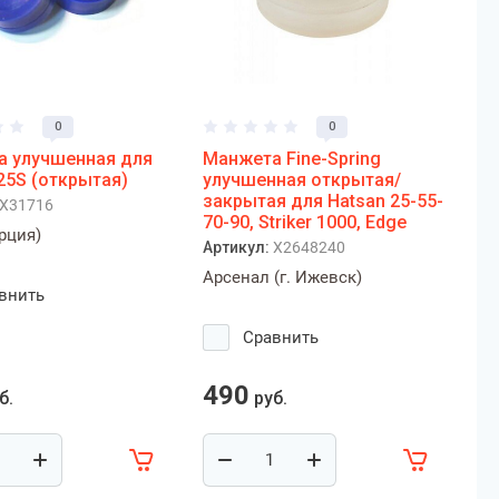
0
0
 улучшенная для
Манжета Fine-Spring
25S (открытая)
улучшенная открытая/
закрытая для Hatsan 25-55-
X31716
70-90, Striker 1000, Edge
урция)
Артикул:
X2648240
Арсенал (г. Ижевск)
внить
Сравнить
490
б.
руб.