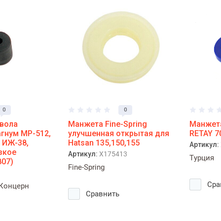
0
0
вола
Манжета Fine-Spring
Манжета
агнум МР-512,
улучшенная открытая для
RETAY 7
 ИЖ-38,
Hatsan 135,150,155
Артикул:
зкое
Артикул:
X175413
Турция
807)
Fine-Spring
Сра
(Концерн
Сравнить