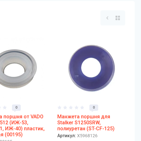
0
0
а поршня от VADO
Манжета поршня для
512 (ИЖ-53,
Stalker S1250SRW,
1, ИЖ-40) пластик,
полиуретан (ST-CF-125)
я (00195)
Артикул:
X5968126