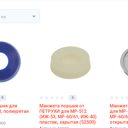
 по
0
0
шня для
Манжета поршня от
Манжет
R, полиуретан
ПЕТРУХИ для МР-512
для МР-
(ИЖ-53, МР-60/61, ИЖ-40)
МР-60/6
пластик, зарытая (52500)
открыта
900