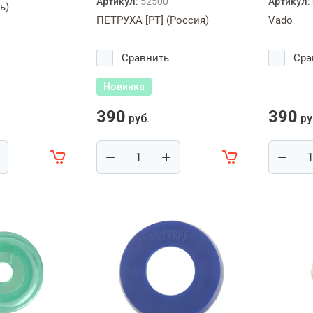
Артикул:
52500
Артикул:
ь)
ПЕТРУХА [PT] (Россия)
Vado
Сравнить
Сра
Новинка
390
390
руб.
ру