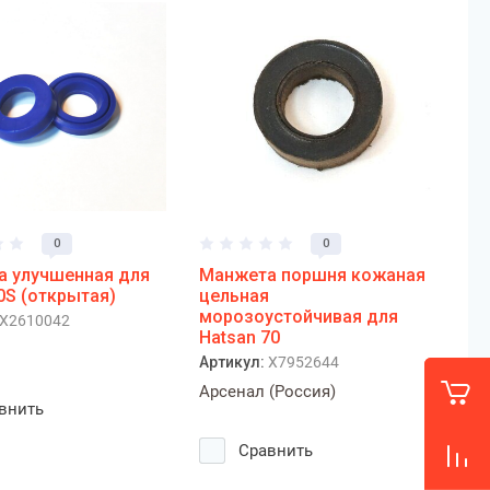
0
0
 улучшенная для
Манжета поршня кожаная
0S (открытая)
цельная
морозоустойчивая для
X2610042
Hatsan 70
Артикул:
X7952644
Арсенал (Россия)
внить
Сравнить