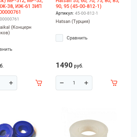
ск) МР-512, МР-53,
Hatsan 55, 60, 70, 75, 80, 85,
ИЖ-38, ИЖ-61 ЗИП
90, 95 (45-00-812-1)
 00000761
Артикул:
45-00-812-1
00000761
Hatsan (Турция)
aikal (Концерн
ков)
Сравнить
внить
1490
б.
руб.