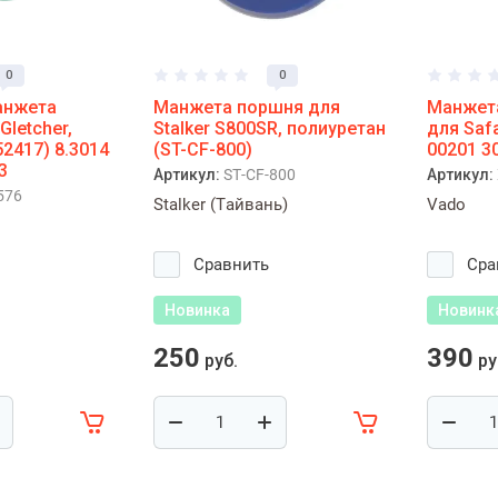
0
0
анжета
Манжета поршня для
Манжет
Gletcher,
Stalker S800SR, полиуретан
для Safa
52417) 8.3014
(ST-CF-800)
00201 3
3
Артикул:
ST-CF-800
Артикул:
576
Stalker (Тайвань)
Vado
Сравнить
Сра
Новинка
Новинк
250
390
руб.
ру