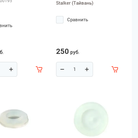
00195
Stalker (Тайвань)
Сравнить
внить
250
б.
руб.