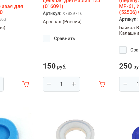
цельная для Hatsan 125
(перепу
чивая для
(016091)
МР-61, 
0
(52506)
Артикул:
X7829716
563
Артикул:
Арсенал (Россия)
ия)
Байкал B
Калашни
Сравнить
Сра
150
250
руб.
ру