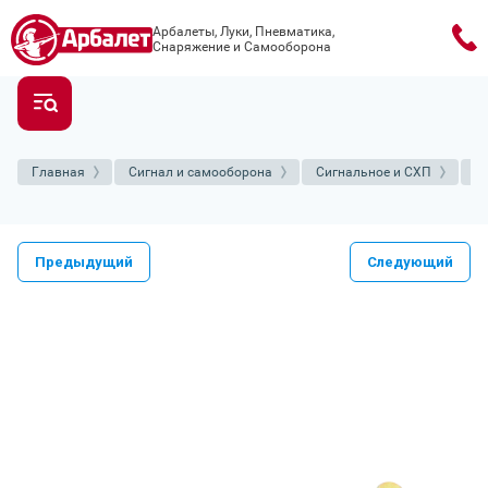
Арбалеты, Луки, Пневматика,
Снаряжение и Самооборона
Главная
Сигнал и самооборона
Сигнальное и СХП
С
Предыдущий
Следующий