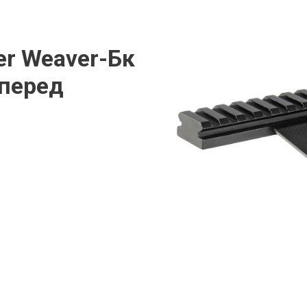
r Weaver-Бк
перед