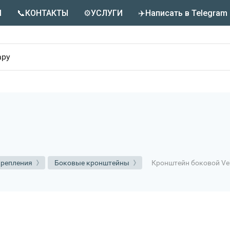
М
📞КОНТАКТЫ
⚙️УСЛУГИ
✈️Написать в Telegram
Кронштейн боковой Veb
крепления
Боковые кронштейны