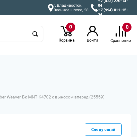
+7 (423) 220-74-
г. Владивосток,
04
Военное шоссе, 28
+7 (994) 011-15-
74
0
0
Корзина
Войти
Сравнение
er Weaver-Бк MNT-K4702 с выносом вперед (25559)
Следующий