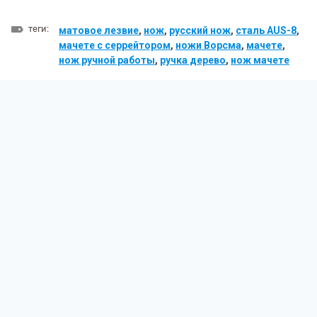
теги:
матовое лезвие
,
нож
,
русский нож
,
сталь AUS-8
,
мачете с серрейтором
,
ножи Ворсма
,
мачете
,
нож ручной работы
,
ручка дерево
,
нож мачете