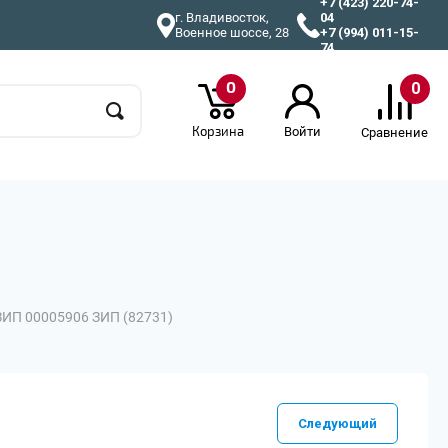
+7 (423) 220-74-
г. Владивосток,
04
Военное шоссе, 28
+7 (994) 011-15-
74
0
0
Корзина
Войти
Сравнение
ЗИП 00005906 ЗИП (82731)
Следующий