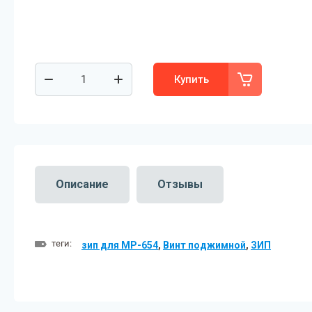
Купить
Описание
Отзывы
теги:
зип для МР-654
,
Винт поджимной
,
ЗИП