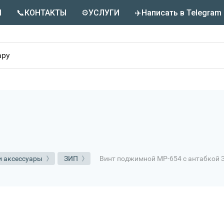
М
📞КОНТАКТЫ
⚙️УСЛУГИ
✈️Написать в Telegram
Винт поджимной МР-654 с антабкой 
и аксессуары
ЗИП