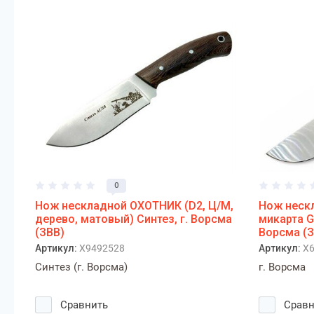
0
Нож нескладной ОХОТНИК (D2, Ц/М,
Нож нескл
дерево, матовый) Синтез, г. Ворсма
микарта G
(ЗВВ)
Ворсма (З
Артикул:
X9492528
Артикул:
X6
Синтез (г. Ворсма)
г. Ворсма
Сравнить
Сравн