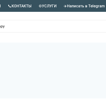
М
📞КОНТАКТЫ
⚙️УСЛУГИ
✈️Написать в Telegram