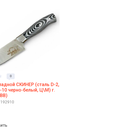
0
адной СКИНЕР (сталь D-2,
-10 черно-белый, Ц\М) г.
ВВ)
192910
ить