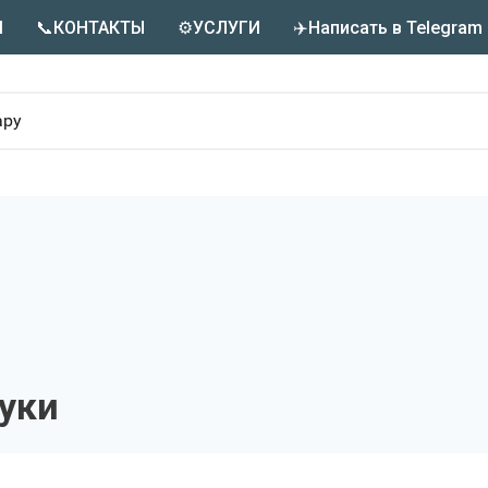
М
📞КОНТАКТЫ
⚙️УСЛУГИ
✈️Написать в Telegram
уки