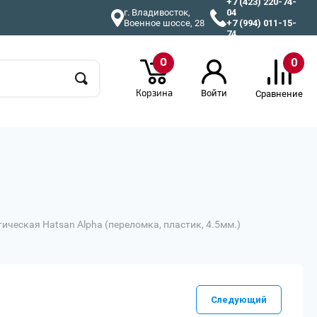
+7 (423) 220-74-
г. Владивосток,
04
Военное шоссе, 28
+7 (994) 011-15-
74
0
0
Корзина
Войти
Сравнение
ическая Hatsan Alpha (переломка, пластик, 4.5мм.)
Следующий