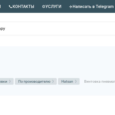
М
📞КОНТАКТЫ
⚙️УСЛУГИ
✈️Написать в Telegram
Винтовка пневмат
овки
По производителю
Hatsan