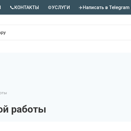
М
📞КОНТАКТЫ
⚙️УСЛУГИ
✈️Написать в Telegram
боты
ой работы