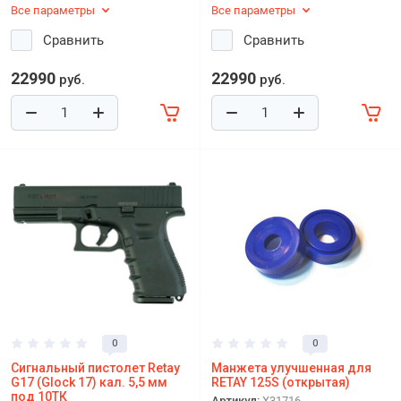
Все параметры
Все параметры
Сравнить
Сравнить
22990
22990
руб.
руб.
0
0
Сигнальный пистолет Retay
Манжета улучшенная для
G17 (Glock 17) кал. 5,5 мм
RETAY 125S (открытая)
под 10ТК
Артикул:
X31716